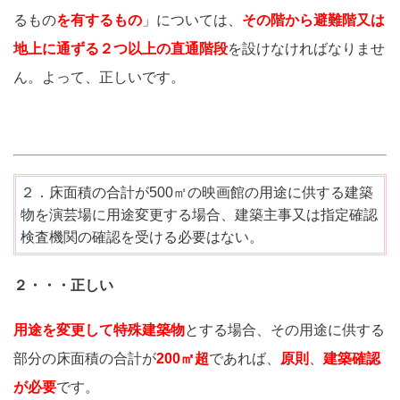
るもの
を有するもの
」については、
その階から避難階又は
地上に通ずる２つ以上の直通階段
を設けなければなりませ
ん。よって、正しいです。
２．床面積の合計が500㎡の映画館の用途に供する建築
物を演芸場に用途変更する場合、建築主事又は指定確認
検査機関の確認を受ける必要はない。
２・・・正しい
用途を変更して特殊建築物
とする場合、その用途に供する
部分の床面積の合計が
200㎡超
であれば、
原則
、
建築確認
が必要
です。