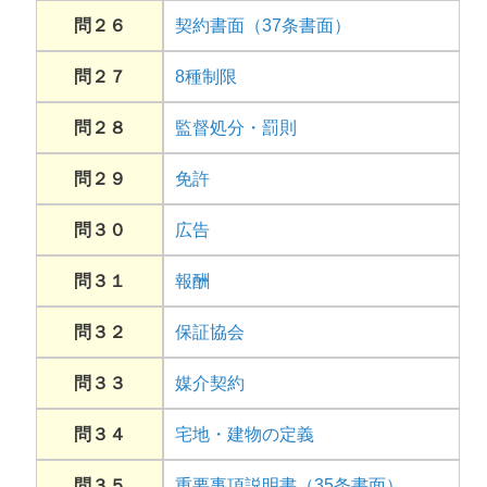
問２６
契約書面（37条書面）
問２７
8種制限
問２８
監督処分・罰則
問２９
免許
問３０
広告
問３１
報酬
問３２
保証協会
問３３
媒介契約
問３４
宅地・建物の定義
問３５
重要事項説明書（35条書面）