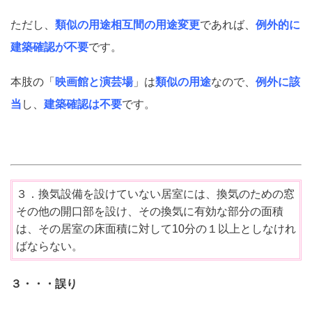
ただし、
類似の用途相互間の用途変更
であれば、
例外的に
建築確認が不要
です。
本肢の「
映画館と演芸場
」は
類似の用途
なので、
例外に該
当
し、
建築確認は不要
です。
３．換気設備を設けていない居室には、換気のための窓
その他の開口部を設け、その換気に有効な部分の面積
は、その居室の床面積に対して10分の１以上としなけれ
ばならない。
３・・・誤り