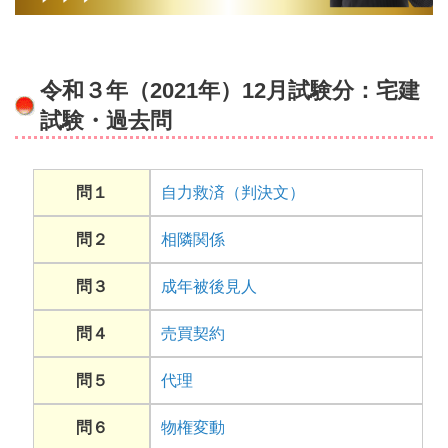
令和３年（2021年）12月試験分：宅建
試験・過去問
問１
自力救済（判決文）
問２
相隣関係
問３
成年被後見人
問４
売買契約
問５
代理
問６
物権変動