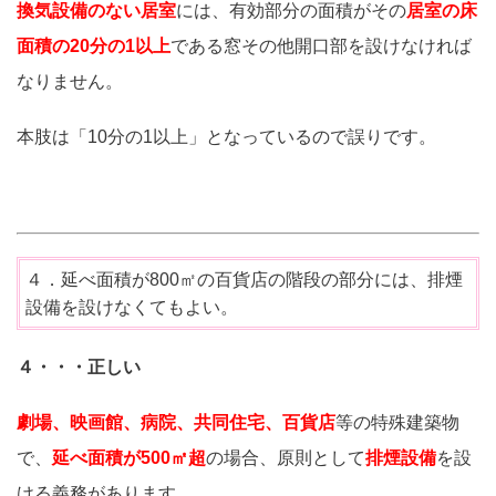
換気設備のない居室
には、有効部分の面積がその
居室の床
面積の20分の1以上
である窓その他開口部を設けなければ
なりません。
本肢は「10分の1以上」となっているので誤りです。
４．延べ面積が800㎡の百貨店の階段の部分には、排煙
設備を設けなくてもよい。
４・・・正しい
劇場、映画館、病院、共同住宅、百貨店
等の特殊建築物
で、
延べ面積が500㎡超
の場合、原則として
排煙設備
を設
ける義務があります。