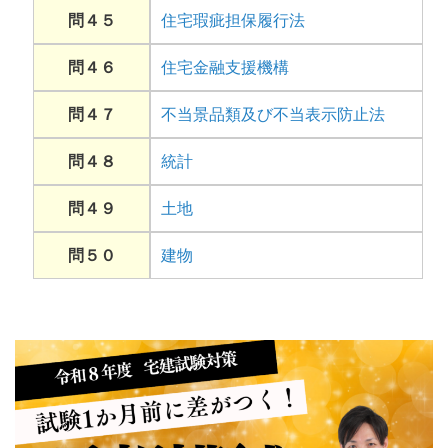
問４５
住宅瑕疵担保履行法
問４６
住宅金融支援機構
問４７
不当景品類及び不当表示防止法
問４８
統計
問４９
土地
問５０
建物