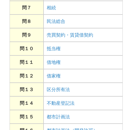
問７
相続
問８
民法総合
問９
売買契約・賃貸借契約
問１０
抵当権
問１１
借地権
問１２
借家権
問１３
区分所有法
問１４
不動産登記法
問１５
都市計画法