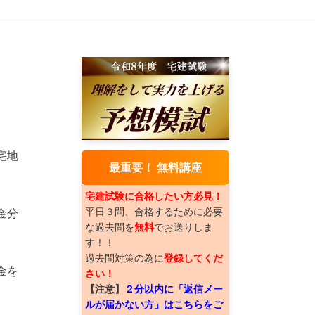
宅地
最重要！ 無料講座
宅建試験に合格したい方必見！
平日３問、合格するために必要
金分
な過去問を
無料
でお送りしま
す！！
過去問対策の為に
登録してくだ
金を
さい！
【注意】
２分以内に「返信メー
ルが届かない方」はこちらをご