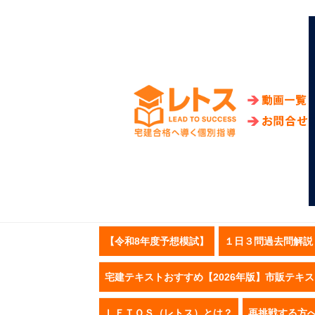
【令和8年度予想模試】
１日３問過去問解説
宅建テキストおすすめ【2026年版】市販テキ
ＬＥＴＯＳ（レトス）とは？
再挑戦する方