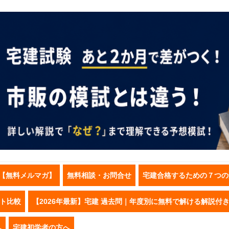
【無料メルマガ】
無料相談・お問合せ
宅建合格するための７つの
スト比較
【2026年最新】宅建 過去問｜年度別に無料で解ける解説付
へ
宅建初学者の方へ