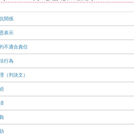
抗関係
思表示
約不適合責任
法行為
理（判決文）
続
済
負
効