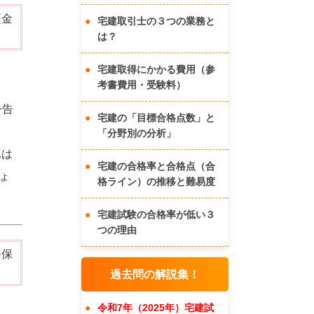
証金
宅建取引士の３つの業務と
は？
宅建取得にかかる費用（参
考書費用・受験料）
公告
宅建の「目標合格点数」と
っ
「分野別の分析」
れは
宅建の合格率と合格点（合
ょ
格ライン）の推移と難易度
宅建試験の合格率が低い３
つの理由
務保
過去問の解説集！
令和7年（2025年）宅建試