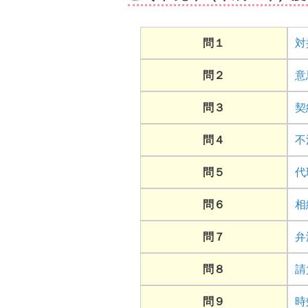
問１
対
問２
意
問３
契
問４
不
問５
代
問６
相
問７
弁
問８
請
問９
時