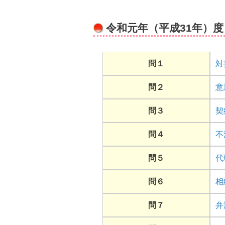
令和元年（平成31年）
問１
対
問２
意
問３
契
問４
不
問５
代
問６
相
問７
弁