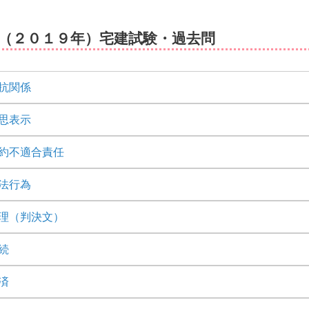
度（２０１９年）宅建試験・過去問
抗関係
思表示
約不適合責任
法行為
理（判決文）
続
済