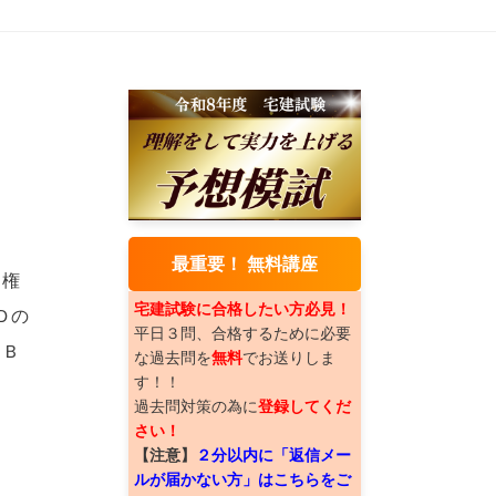
最重要！ 無料講座
当権
宅建試験に合格したい方必見！
Ｄの
平日３問、合格するために必要
、Ｂ
な過去問を
無料
でお送りしま
す！！
過去問対策の為に
登録してくだ
さい！
【注意】
２分以内に「返信メー
ルが届かない方」はこちらをご