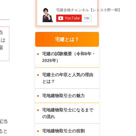
当
宅建とは？
Ｂは
場
宅建の試験概要（令和8年・
2026年）
宅建士の年収と人気の理由
とは？
宅地建物取引士の魅力
宅地建物取引士になるまで
の流れ
配当
ると
宅地建物取引士の役割