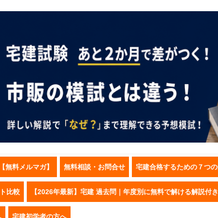
【無料メルマガ】
無料相談・お問合せ
宅建合格するための７つの
スト比較
【2026年最新】宅建 過去問｜年度別に無料で解ける解説付
へ
宅建初学者の方へ