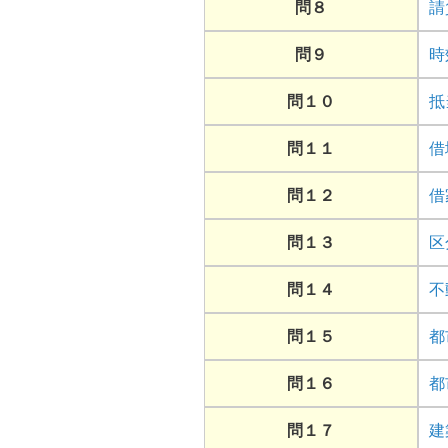
問８
請
問９
時
問１０
抵
問１１
借
問１２
借
問１３
区
問１４
不
問１５
都
問１６
都
問１７
建