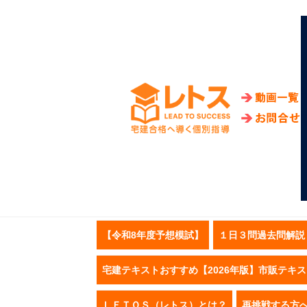
【令和8年度予想模試】
１日３問過去問解説
宅建テキストおすすめ【2026年版】市販テキ
ＬＥＴＯＳ（レトス）とは？
再挑戦する方