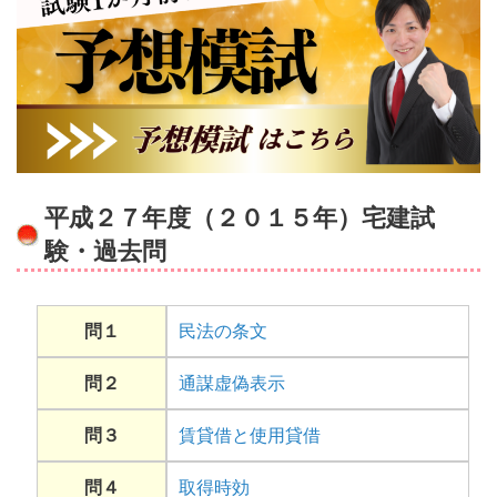
平成２７年度（２０１５年）宅建試
験・過去問
問１
民法の条文
問２
通謀虚偽表示
問３
賃貸借と使用貸借
問４
取得時効