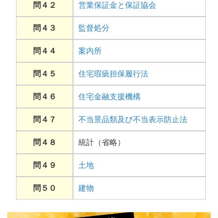
問４２
営業保証金と保証協会
問４３
監督処分
問４４
案内所
問４５
住宅瑕疵担保履行法
問４６
住宅金融支援機構
問４７
不当景品類及び不当表示防止法
問４８
統計（省略）
問４９
土地
問５０
建物