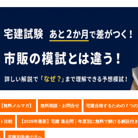
【無料メルマガ】
無料相談・お問合せ
宅建合格するための７つの
スト比較
【2026年最新】宅建 過去問｜年度別に無料で解ける解説付
へ
宅建初学者の方へ