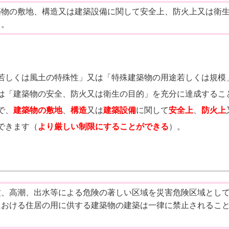
築物の敷地、構造又は建築設備に関して安全上、防火上又は衛
る。
若しくは風土の特殊性」又は「特殊建築物の用途若しくは規模
は「建築物の安全、防火又は衛生の目的」を充分に達成するこ
で、
建築物の敷地
、
構造
又は
建築設備
に関して
安全上
、
防火上
できます（
より厳しい制限にすることができる
）。
波、高潮、出水等による危険の著しい区域を災害危険区域とし
における住居の用に供する建築物の建築は一律に禁止されるこ