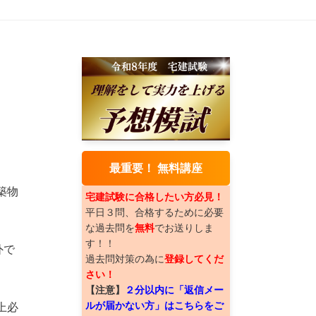
。
最重要！ 無料講座
築物
宅建試験に合格したい方必見！
平日３問、合格するために必要
な過去問を
無料
でお送りしま
す！！
外で
過去問対策の為に
登録してくだ
さい！
【注意】
２分以内に「返信メー
ルが届かない方」はこちらをご
上必