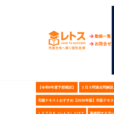
【令和8年度予想模試】
１日３問過去問解説
宅建テキストおすすめ【2026年版】市販テキ
ＬＥＴＯＳ（レトス）とは？
再挑戦する方