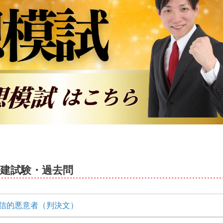
宅建試験・過去問
信的悪意者（判決文）