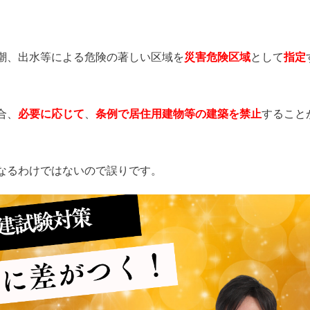
潮、出水等による危険の著しい区域を
災害危険区域
として
指定
合、
必要に応じて
、
条例で居住用建物等の建築を禁止
すること
なるわけではないので誤りです。