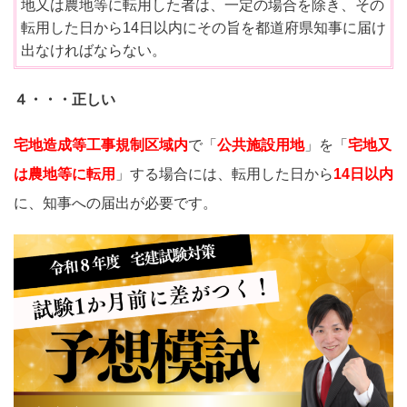
地又は農地等に転用した者は、一定の場合を除き、その
転用した日から14日以内にその旨を都道府県知事に届け
出なければならない。
４・・・正しい
宅地造成等工事規制区域内
で「
公共施設用地
」を「
宅地又
は農地等に転用
」する場合には、転用した日から
14日以内
に、知事への届出が必要です。