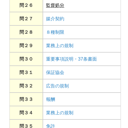
問２６
監督処分
問２７
媒介契約
問２８
８種制限
問２９
業務上の規制
問３０
重要事項説明・37条書面
問３１
保証協会
問３２
広告の規制
問３３
報酬
問３４
業務上の規制
問３５
免許