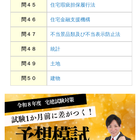
問４５
住宅瑕疵担保履行法
問４６
住宅金融支援機構
問４７
不当景品類及び不当表示防止法
問４８
統計
問４９
土地
問５０
建物