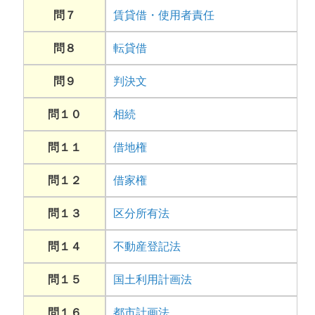
問７
賃貸借・使用者責任
問８
転貸借
問９
判決文
問１０
相続
問１１
借地権
問１２
借家権
問１３
区分所有法
問１４
不動産登記法
問１５
国土利用計画法
問１６
都市計画法