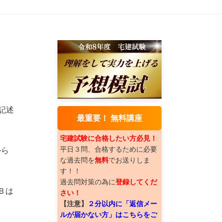
記述
最重要！ 無料講座
宅建試験に合格したい方必見！
平日３問、合格するために必要
から
な過去問を
無料
でお送りしま
す！！
過去問対策の為に
登録してくだ
Ｂは
さい！
【注意】
２分以内に「返信メー
ルが届かない方」はこちらをご