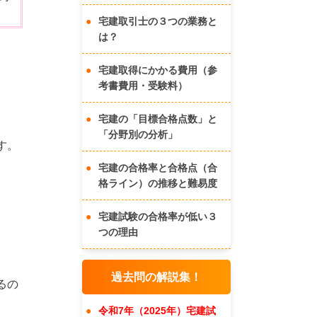
宅建取引士の３つの業務と
は？
宅建取得にかかる費用（参
考書費用・受験料）
宅建の「目標合格点数」と
「分野別の分析」
す。
宅建の合格率と合格点（合
格ライン）の推移と難易度
宅建試験の合格率が低い３
つの理由
過去問の解説集！
るの
令和7年（2025年）宅建試