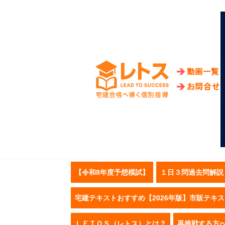
【令和8年度予想模試】
１日３問過去問解説
宅建テキストおすすめ【2026年版】市販テキ
ＬＥＴＯＳ（レトス）とは？
再挑戦する方