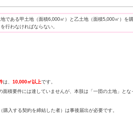
である甲土地（面積6,000㎡）と乙土地（面積5,000㎡）を
出を行わなければならない。
件
は、
10,000㎡以上
です。
の面積要件には達していませんが、本肢は「一団の土地」とな
買主（購入する契約を締結した者）は事後届出が必要です。