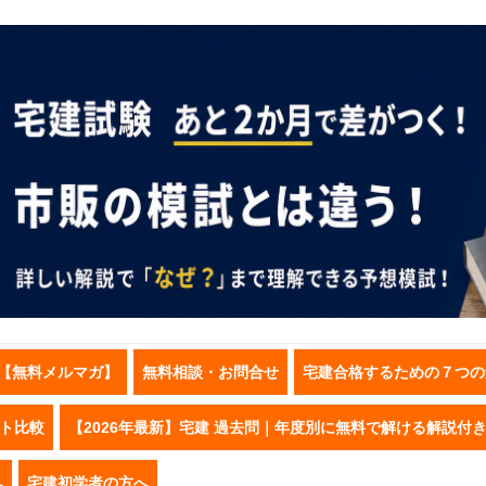
【無料メルマガ】
無料相談・お問合せ
宅建合格するための７つの
スト比較
【2026年最新】宅建 過去問｜年度別に無料で解ける解説付
へ
宅建初学者の方へ