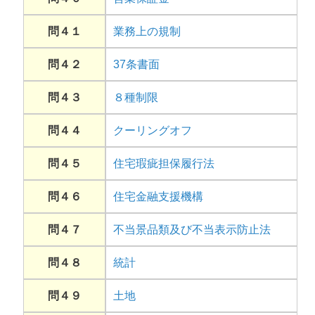
問４１
業務上の規制
問４２
37条書面
問４３
８種制限
問４４
クーリングオフ
問４５
住宅瑕疵担保履行法
問４６
住宅金融支援機構
問４７
不当景品類及び不当表示防止法
問４８
統計
問４９
土地