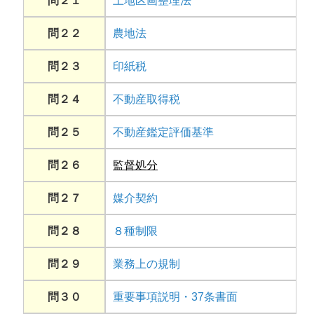
問２１
土地区画整理法
問２２
農地法
問２３
印紙税
問２４
不動産取得税
問２５
不動産鑑定評価基準
問２６
監督処分
問２７
媒介契約
問２８
８種制限
問２９
業務上の規制
問３０
重要事項説明・37条書面