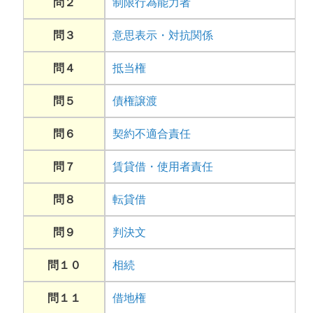
問２
制限行為能力者
問３
意思表示・対抗関係
問４
抵当権
問５
債権譲渡
問６
契約不適合責任
問７
賃貸借・使用者責任
問８
転貸借
問９
判決文
問１０
相続
問１１
借地権