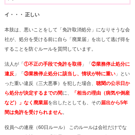
イ・・・ 正しい
本肢は、悪いことをして「免許取消処分」になりそうな会
社が、処分を受ける前に自ら「廃業届」を出して逃げ得を
することを防ぐルールを質問しています。
法人が「
①不正の手段で免許を取得
」「
②業務停止処分に
違反
」「
③業務停止処分に該当し、情状が特に重い
」とい
った重い違反（三大悪事）を犯した場合、
聴聞の公示日か
ら処分が決定するまでの間
に、
「相当の理由（病気や倒産
など）」なく廃業届
を出したとしても、その
届出から5年
間は免許を受けられません
。
役員への連座（60日ルール） このルールは会社だけでな