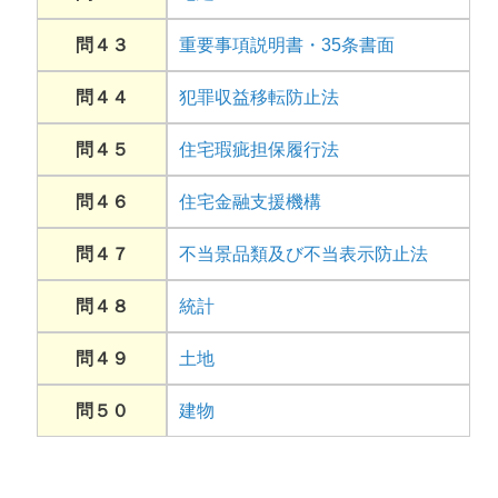
問４３
重要事項説明書・35条書面
問４４
犯罪収益移転防止法
問４５
住宅瑕疵担保履行法
問４６
住宅金融支援機構
問４７
不当景品類及び不当表示防止法
問４８
統計
問４９
土地
問５０
建物