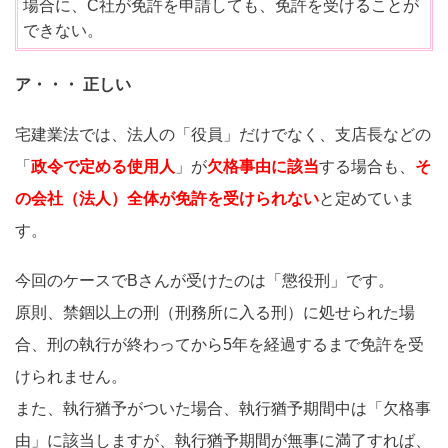
場合に、C社が免許を申請しても、免許を受けることが
できない。
ア・・・ 正しい
宅建業法では、法人の「役員」だけでなく、支店長などの
「
政令で定める使用人
」が
欠格事由に該当
する場合も、
そ
の会社（法人）全体が免許を受けられない
と定めていま
す。
今回のケースでBさんが受けたのは「懲役刑」です。
原則、禁錮以上の刑（刑務所に入る刑）に処せられた場
合、刑の執行が終わってから5年を経過するまで免許を受
けられません。
また、執行猶予がついた場合、執行猶予期間中は「欠格事
由」に該当しますが、執行猶予期間が無事に満了すれば、