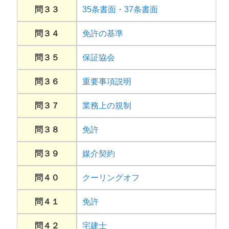
問３３
35条書面・37条書面
問３４
免許の基準
問３５
保証協会
問３６
重要事項説明
問３７
業務上の規制
問３８
免許
問３９
媒介契約
問４０
クーリングオフ
問４１
免許
問４２
宅建士