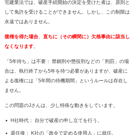
宅建業法では、破産手続開始の決定を受けた者は、原則と
して免許を受けることができません。しかし、この制限は
永遠ではありません。
復権を得た場合
、
直ちに（その瞬間に）欠格事由に該当し
なくなります
。
「5年待ち」は不要： 禁錮刑や懲役刑などの「刑罰」の場
合は、執行終了から5年を待つ必要がありますが、破産に
よる復権には「5年間の待機期間」というルールは存在し
ません。
この問題のJさんは、少し特殊な動きをしています。
H社時代： 自分で破産の申し立てを行う。
退任後： K社の「政令で定める使用人」に就任。