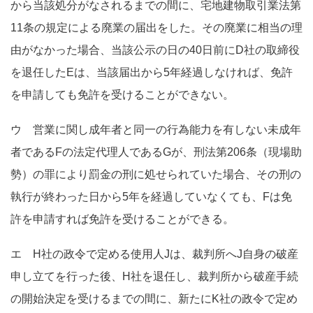
から当該処分がなされるまでの間に、宅地建物取引業法第
11条の規定による廃業の届出をした。その廃業に相当の理
由がなかった場合、当該公示の日の40日前にD社の取締役
を退任したEは、当該届出から5年経過しなければ、免許
を申請しても免許を受けることができない。
ウ 営業に関し成年者と同一の行為能力を有しない未成年
者であるFの法定代理人であるGが、刑法第206条（現場助
勢）の罪により罰金の刑に処せられていた場合、その刑の
執行が終わった日から5年を経過していなくても、Fは免
許を申請すれば免許を受けることができる。
エ H社の政令で定める使用人Jは、裁判所へJ自身の破産
申し立てを行った後、H社を退任し、裁判所から破産手続
の開始決定を受けるまでの間に、新たにK社の政令で定め