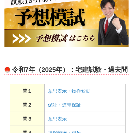
令和7年（2025年）：宅建試験・過去問
問１
意思表示・物権変動
問２
保証・連帯保証
問３
意思表示
問４
担保物権・相殺