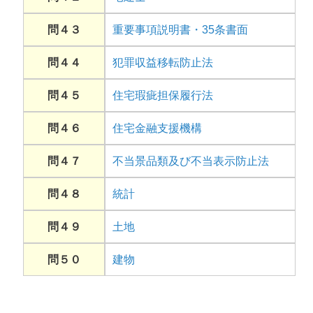
問４３
重要事項説明書・35条書面
問４４
犯罪収益移転防止法
問４５
住宅瑕疵担保履行法
問４６
住宅金融支援機構
問４７
不当景品類及び不当表示防止法
問４８
統計
問４９
土地
問５０
建物