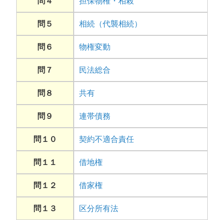
問４
担保物権・相殺
問５
相続（代襲相続）
問６
物権変動
問７
民法総合
問８
共有
問９
連帯債務
問１０
契約不適合責任
問１１
借地権
問１２
借家権
問１３
区分所有法