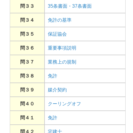
問３３
35条書面・37条書面
問３４
免許の基準
問３５
保証協会
問３６
重要事項説明
問３７
業務上の規制
問３８
免許
問３９
媒介契約
問４０
クーリングオフ
問４１
免許
問４２
宅建士