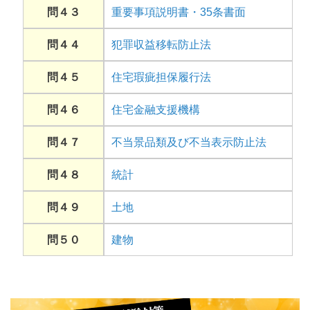
問４３
重要事項説明書・35条書面
問４４
犯罪収益移転防止法
問４５
住宅瑕疵担保履行法
問４６
住宅金融支援機構
問４７
不当景品類及び不当表示防止法
問４８
統計
問４９
土地
問５０
建物