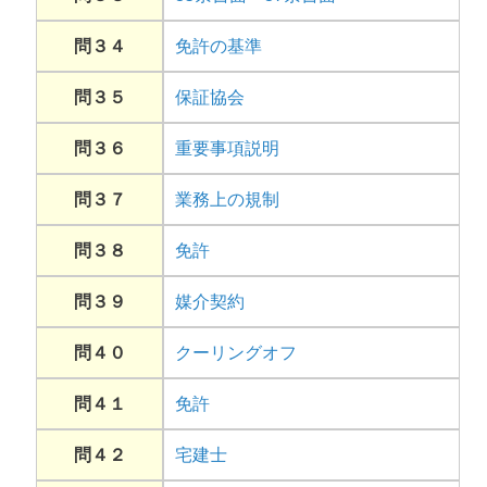
問３４
免許の基準
問３５
保証協会
問３６
重要事項説明
問３７
業務上の規制
問３８
免許
問３９
媒介契約
問４０
クーリングオフ
問４１
免許
問４２
宅建士