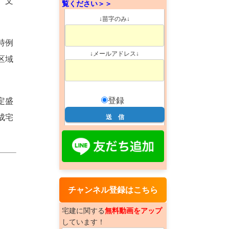
、文
覧ください＞＞
↓苗字のみ↓
特例
↓メールアドレス↓
区域
登録
定盛
成宅
チャンネル登録はこちら
宅建に関する
無料動画をアップ
しています！