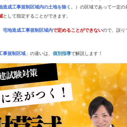
地造成工事規制区域内の土地を除く
。）の区域であって一定の
域
として指定することができます。
、
宅地造成工事規制区域内
で定めることができない
ので、誤り
工事規制区域
」の違いは、
個別指導
で解説します！