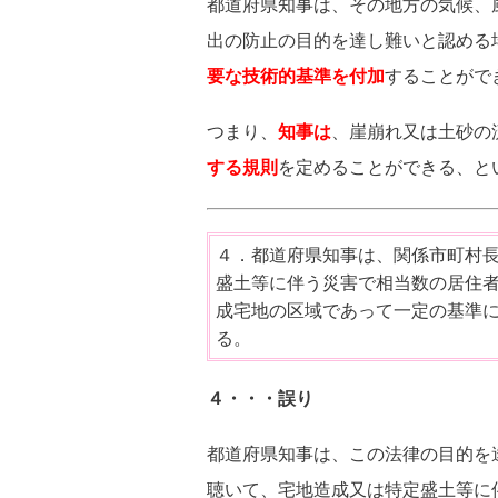
都道府県知事は、その地方の気候、
出の防止の目的を達し難いと認める
要な技術的基準を付加
することがで
つまり、
知事は
、
崖崩れ又は土砂の
する
規則
を定めることができる、と
４．都道府県知事は、関係市町村
盛土等に伴う災害で相当数の居住
成宅地の区域であって一定の基準
る。
４・・・誤り
都道府県知事は、この法律の目的を
聴いて、宅地造成又は特定盛土等に