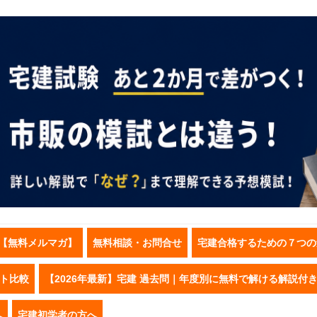
【無料メルマガ】
無料相談・お問合せ
宅建合格するための７つの
スト比較
【2026年最新】宅建 過去問｜年度別に無料で解ける解説付
へ
宅建初学者の方へ