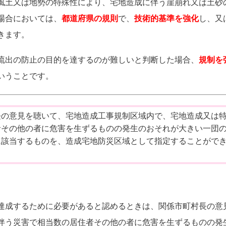
風土又は地勢の特殊性により、宅地造成に伴う崖崩れ又は土砂
場合においては、
都道府県の規則
で、
技術的基準を強化
し、又
きます。
流出の防止の目的を達するのが難しいと判断した場合、
規制を
いうことです。
長の意見を聴いて、宅地造成工事規制区域内で、宅地造成又は
者その他の者に危害を生ずるものの発生のおそれが大きい一団
に該当するものを、造成宅地防災区域として指定することがで
達成するために必要があると認めるときは、関係市町村長の意
伴う災害で相当数の居住者その他の者に危害を生ずるものの発