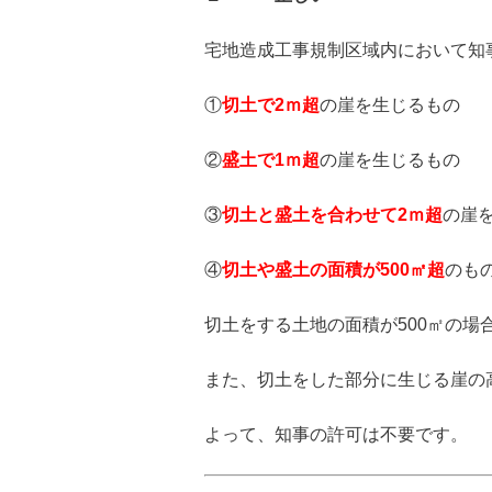
宅地造成工事規制区域内において知
①
切土で2ｍ超
の崖を生じるもの
②
盛土で1ｍ超
の崖を生じるもの
③
切土と盛土を合わせて2ｍ超
の崖
④
切土や盛土の面積が500㎡超
のも
切土をする土地の面積が500㎡の場
また、切土をした部分に生じる崖の高
よって、知事の許可は不要です。