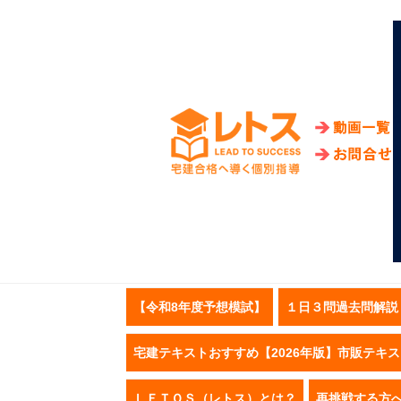
【令和8年度予想模試】
１日３問過去問解説
宅建テキストおすすめ【2026年版】市販テキ
ＬＥＴＯＳ（レトス）とは？
再挑戦する方