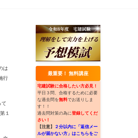
のは
最重要！ 無料講座
施行
宅建試験に合格したい方必見！
平日３問、合格するために必要
な過去問を
無料
でお送りしま
って
す！！
条第１
過去問対策の為に
登録してくだ
さい！
【注意】
２分以内に「返信メー
ルが届かない方」はこちらをご