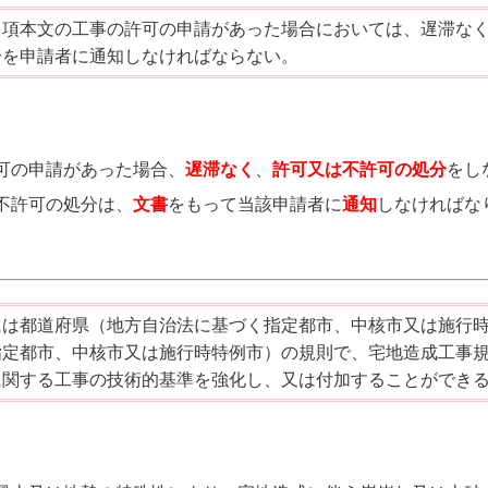
１項本文の工事の許可の申請があった場合においては、遅滞な
分を申請者に通知しなければならない。
可の申請があった場合、
遅滞なく
、
許可又は不許可の処分
をし
不許可の処分は
、
文書
をもって当該申請者に
通知
しなければな
には都道府県（地方自治法に基づく指定都市、中核市又は施行
指定都市、中核市又は施行時特例市）の規則で、宅地造成工事
に関する工事の技術的基準を強化し、又は付加することができ