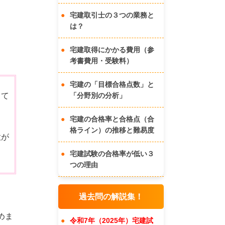
宅建取引士の３つの業務と
は？
宅建取得にかかる費用（参
考書費用・受験料）
宅建の「目標合格点数」と
って
「分野別の分析」
宅建の合格率と合格点（合
格ライン）の推移と難易度
意が
宅建試験の合格率が低い３
つの理由
過去問の解説集！
めま
令和7年（2025年）宅建試