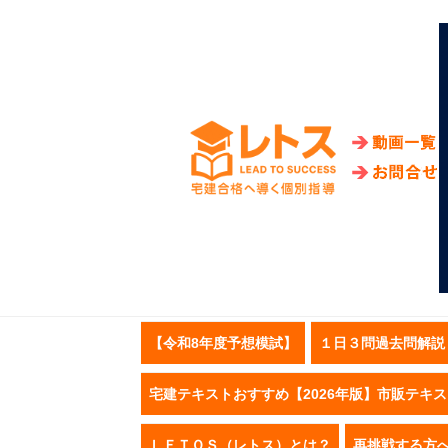
【令和8年度予想模試】
１日３問過去問解説
宅建テキストおすすめ【2026年版】市販テキ
ＬＥＴＯＳ（レトス）とは？
再挑戦する方