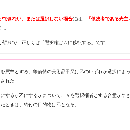
ができない、または選択しない場合
には、
「債務者である売主
項）。
が誤りで、正しくは「選択権はＡに移転する」です。
Ｂを買主とする、等価値の美術品甲又は乙のいずれか選択によ
結された。
甲にするか乙にするかについて、Ａを選択権者とする合意がな
したときは、給付の目的物は乙となる。