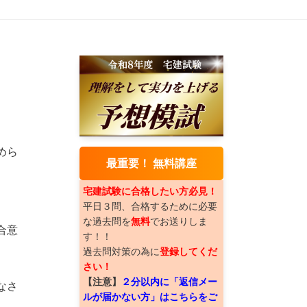
めら
最重要！ 無料講座
宅建試験に合格したい方必見！
平日３問、合格するために必要
な過去問を
無料
でお送りしま
合意
す！！
過去問対策の為に
登録してくだ
さい！
【注意】
２分以内に「返信メー
なさ
ルが届かない方」はこちらをご