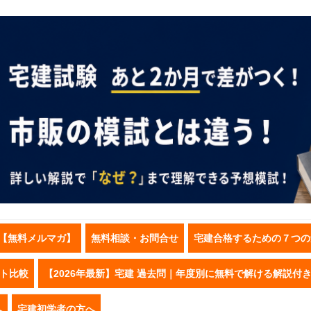
【無料メルマガ】
無料相談・お問合せ
宅建合格するための７つの
スト比較
【2026年最新】宅建 過去問｜年度別に無料で解ける解説付
へ
宅建初学者の方へ