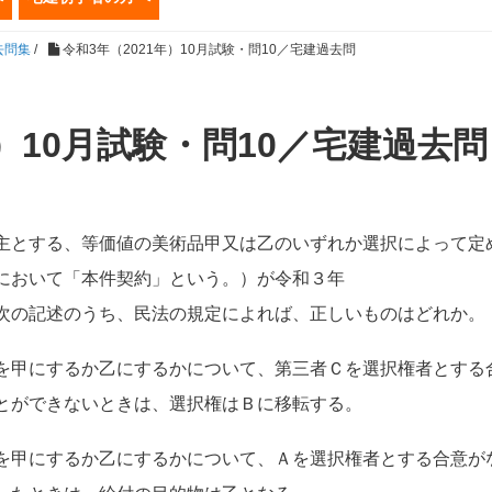
去問集
/
令和3年（2021年）10月試験・問10／宅建過去問
年）10月試験・問10／宅建過去問
主とする、等価値の美術品甲又は乙のいずれか選択によって定
において「本件契約」という。）が令和３年
次の記述のうち、民法の規定によれば、正しいものはどれか。
を甲にするか乙にするかについて、第三者Ｃを選択権者とする
とができないときは、選択権はＢに移転する。
を甲にするか乙にするかについて、Ａを選択権者とする合意が