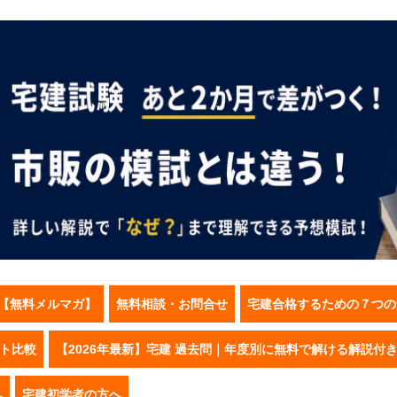
【無料メルマガ】
無料相談・お問合せ
宅建合格するための７つの
スト比較
【2026年最新】宅建 過去問｜年度別に無料で解ける解説付
へ
宅建初学者の方へ