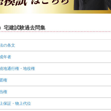
）宅建試験過去問集
法の条文
成年者
繞地通行権・地役権
置権
当権
上保証・物上代位