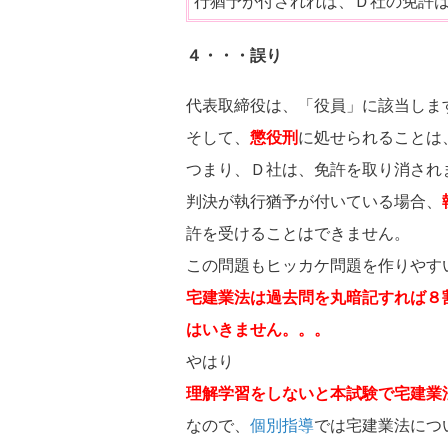
行猶予が付されれば、Ｄ社の免許
４・・・
誤り
代表取締役は、「役員」に該当しま
そして、
懲役刑
に処せられることは
つまり、Ｄ社は、免許を取り消され
判決が執行猶予が付いている場合、
許を受けることはできません。
この問題もヒッカケ問題を作りやす
宅建業法は過去問を丸暗記すれば８
はいきません。。。
やはり
理解学習をしないと本試験で宅建業
なので、
個別指導
では宅建業法につ