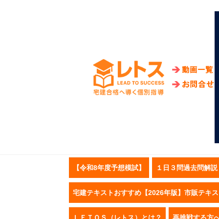
【令和8年度予想模試】
１日３問過去問解説
宅建テキストおすすめ【2026年版】市販テキ
ＬＥＴＯＳ（レトス）とは？
再挑戦する方