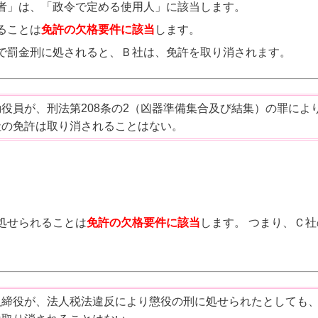
者」は、「政令で定める使用人」に該当します。
ることは
免許の欠格要件に該当
します。
で罰金刑に処されると、Ｂ社は、免許を取り消されます。
役員が、刑法第208条の2（凶器準備集合及び結集）の罪によ
社の免許は取り消されることはない。
処せられることは
免許の欠格要件に該当
します。 つまり、Ｃ社
取締役が、法人税法違反により懲役の刑に処せられたとしても