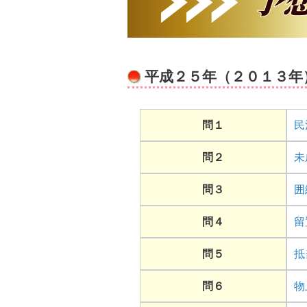
平成２５年（２０１３年
問１
民
問２
未
問３
囲
問４
留
問５
抵
問６
物