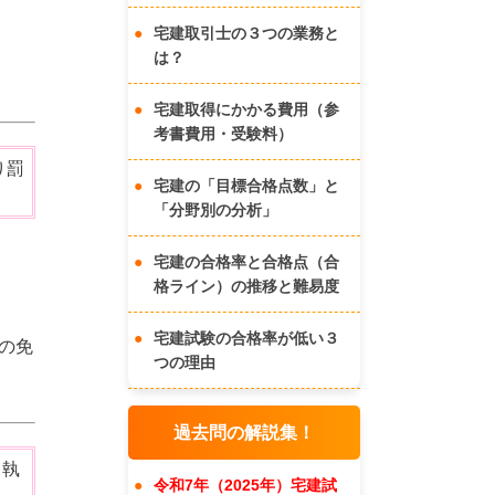
宅建取引士の３つの業務と
は？
宅建取得にかかる費用（参
考書費用・受験料）
り罰
宅建の「目標合格点数」と
「分野別の分析」
宅建の合格率と合格点（合
格ライン）の推移と難易度
宅建試験の合格率が低い３
の免
つの理由
過去問の解説集！
、執
令和7年（2025年）宅建試