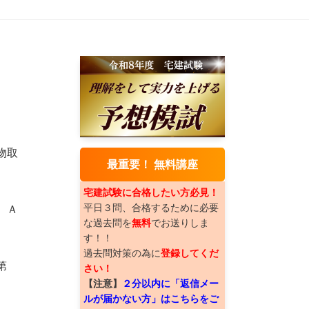
物取
最重要！ 無料講座
宅建試験に合格したい方必見！
平日３問、合格するために必要
、Ａ
な過去問を
無料
でお送りしま
す！！
過去問対策の為に
登録してくだ
第
さい！
【注意】
２分以内に「返信メー
。
ルが届かない方」はこちらをご