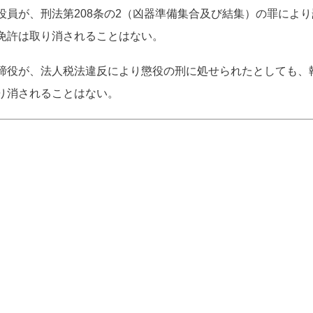
役員が、刑法第208条の2（凶器準備集合及び結集）の罪により
免許は取り消されることはない。
締役が、法人税法違反により懲役の刑に処せられたとしても、
り消されることはない。