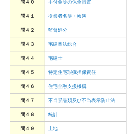
問４０
手付金等の保全措置
問４１
従業者名簿・帳簿
問４２
監督処分
問４３
宅建業法総合
問４４
宅建士
問４５
特定住宅瑕疵担保責任
問４６
住宅金融支援機構
問４７
不当景品類及び不当表示防止法
問４８
統計
問４９
土地