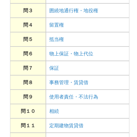
問３
囲繞地通行権・地役権
問４
留置権
問５
抵当権
問６
物上保証・物上代位
問７
保証
問８
事務管理・賃貸借
問９
使用者責任・不法行為
問１０
相続
問１１
定期建物賃貸借