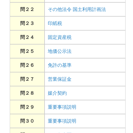
問２２
その他法令 国土利用計画法
問２３
印紙税
問２４
固定資産税
問２５
地価公示法
問２６
免許の基準
問２７
営業保証金
問２８
媒介契約
問２９
重要事項説明
問３０
重要事項説明