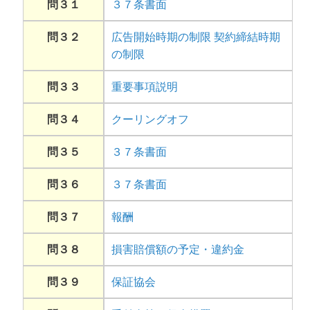
問３１
３７条書面
問３２
広告開始時期の制限 契約締結時期
の制限
問３３
重要事項説明
問３４
クーリングオフ
問３５
３７条書面
問３６
３７条書面
問３７
報酬
問３８
損害賠償額の予定・違約金
問３９
保証協会