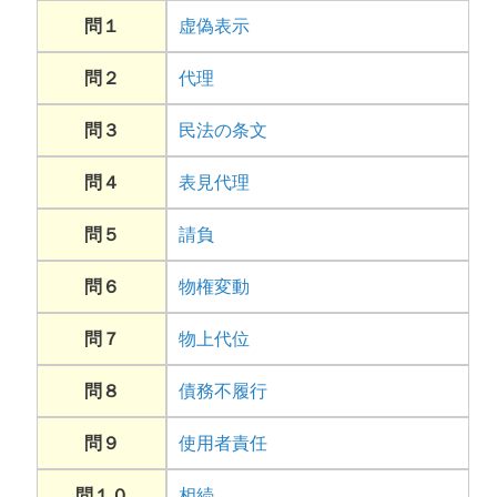
問１
虚偽表示
問２
代理
問３
民法の条文
問４
表見代理
問５
請負
問６
物権変動
問７
物上代位
問８
債務不履行
問９
使用者責任
問１０
相続