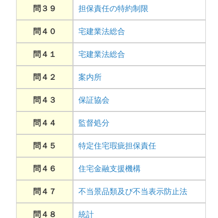
問３９
担保責任の特約制限
問４０
宅建業法総合
問４１
宅建業法総合
問４２
案内所
問４３
保証協会
問４４
監督処分
問４５
特定住宅瑕疵担保責任
問４６
住宅金融支援機構
問４７
不当景品類及び不当表示防止法
問４８
統計