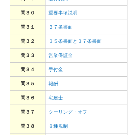
問３０
重要事項説明
問３１
３７条書面
問３２
３５条書面と３７条書面
問３３
営業保証金
問３４
手付金
問３５
報酬
問３６
宅建士
問３７
クーリング・オフ
問３８
８種規制