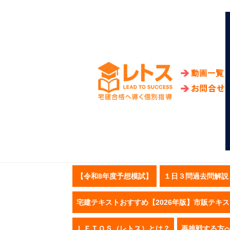
【令和8年度予想模試】
１日３問過去問解説
宅建テキストおすすめ【2026年版】市販テキ
ＬＥＴＯＳ（レトス）とは？
再挑戦する方