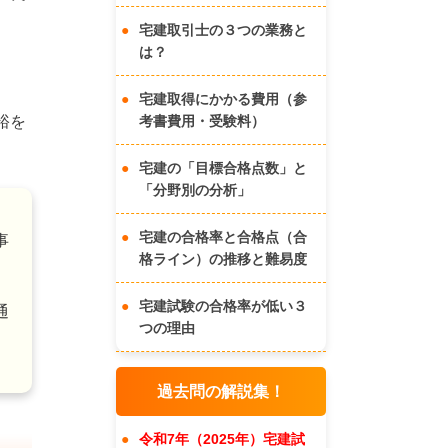
宅建取引士の３つの業務と
は？
宅建取得にかかる費用（参
考書費用・受験料）
裕を
宅建の「目標合格点数」と
「分野別の分析」
さ
宅建の合格率と合格点（合
事
格ライン）の推移と難易度
宅建試験の合格率が低い３
通
つの理由
過去問の解説集！
令和7年（2025年）宅建試