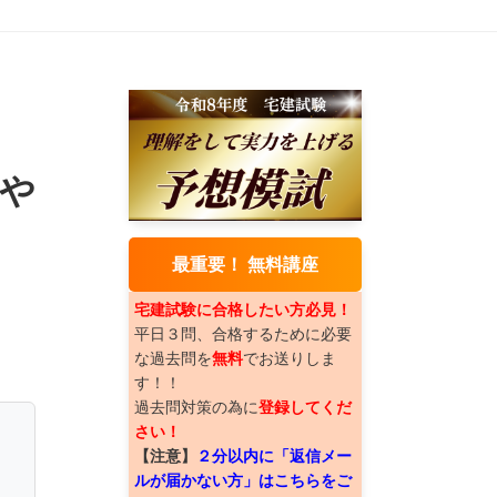
や
最重要！ 無料講座
宅建試験に合格したい方必見！
平日３問、合格するために必要
な過去問を
無料
でお送りしま
す！！
過去問対策の為に
登録してくだ
さい！
【注意】
２分以内に「返信メー
ルが届かない方」はこちらをご