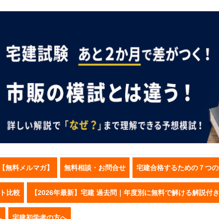
【無料メルマガ】
無料相談・お問合せ
宅建合格するための７つの
スト比較
【2026年最新】宅建 過去問｜年度別に無料で解ける解説付
へ
宅建初学者の方へ