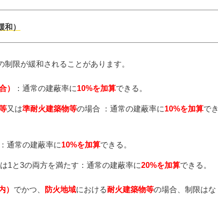
緩和）
の制限が緩和されることがあります。
合）
：通常の建蔽率に
10%を加算
できる。
等
又は
準耐火建築物等
の場合 ：通常の建蔽率に
10%を加算
で
：通常の建蔽率に
10%を加算
できる。
たは1と3の両方を満たす：通常の建蔽率に
20%を加算
できる。
内）
でかつ、
防火地域
における
耐火建築物等
の場合、制限はな
。