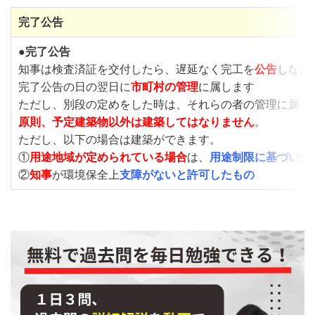
完了公告
●
完了公告
知事は検査済証を交付したら、遅延なく完工を
公告
しなけ
完了公告の日の翌日に
市町村の管理
に属します
ただし、別段の定めをした時は、それらの者の管理に属し
原則、予定建築物以外は建築してはなりません
。
ただし、以下の場合は建築ができます。
①
用途地域が定められている場合
は、
用途制限に基づいた
②
知事
が環境保全上
支障がないと許可したもの