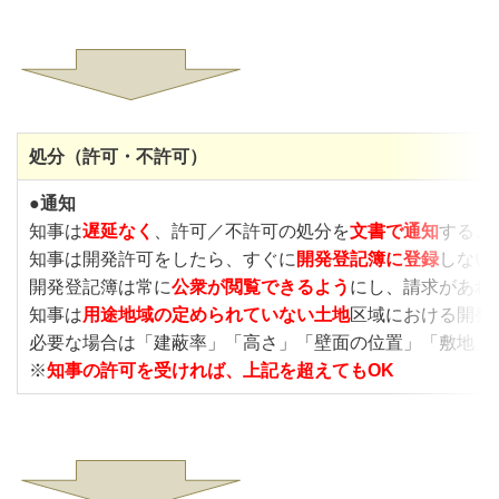
処分（許可・不許可）
●
通知
知事は
遅延なく
、許可／不許可の処分を
文書で通知
するこ
知事は開発許可をしたら、すぐに
開発登記簿に登録
しない
開発登記簿は常に
公衆が閲覧できるよう
にし、請求があれ
知事は
用途地域の定められていない土地
区域における開発
必要な場合は「建蔽率」「高さ」「壁面の位置」「敷地」
※
知事の許可を受ければ、上記を超えてもOK