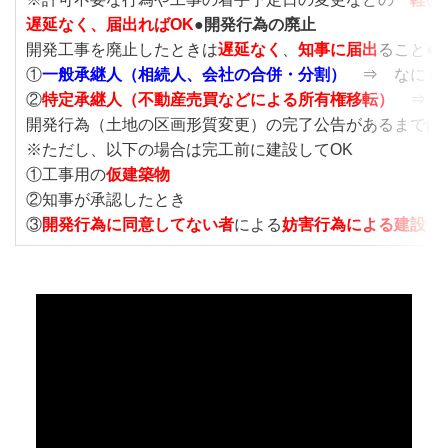
遅延なく、
届出ればOK
●
開発行為の廃止
開発工事を廃止したときは
遅延なく
、
知事に届出
ること●
①
一般承継人（相続人、会社の合併・分割）
⇒ なにも
②
特定承継人（不動産売買などによる所有権移転）
⇒
開発行為（土地の区画形質変更）の完了公告があるまでは
※ただし、以下の場合は完工前に建設してOK
①工事用の
仮建築物
②知事が承認したとき
③
開発行為に同意してない者
による
妨害行為による建設