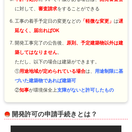
に対して、
審査請求
をすることができる
工事の着手予定日の変更などの
「
軽微な変更
」
は
遅
延なく、
届出ればOK
開発工事完了の公告後、
原則、予定建築物以外は建
築してはなりません
。
ただし、以下の場合は建築ができます。
①
用途地域が定められている場合
は、
用途制限に基
づいた建築物であれば建築可
②
知事
が環境保全上
支障がないと許可したもの
開発許可の申請手続きとは？