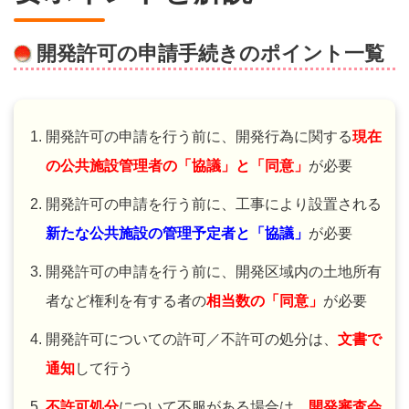
開発許可の申請手続きのポイント一覧
開発許可の申請を行う前に、開発行為に関する
現在
の公共施設管理者
の
「協議」
と
「同意」
が必要
開発許可の申請を行う前に、工事により設置される
新たな公共施設の管理予定者
と
「協議」
が必要
開発許可の申請を行う前に、開発区域内の土地所有
者など権利を有する者の
相当数の「同意」
が必要
開発許可についての許可／不許可の処分は、
文書で
通知
して行う
不許可処分
について不服がある場合は、
開発審査会