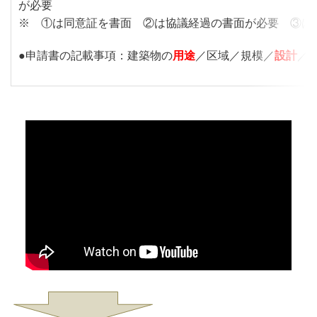
が必要
※ ①は同意証を書面 ②は協議経過の書面が必要 ③は
●申請書の記載事項：建築物の
用途
／区域／規模／
設計
／