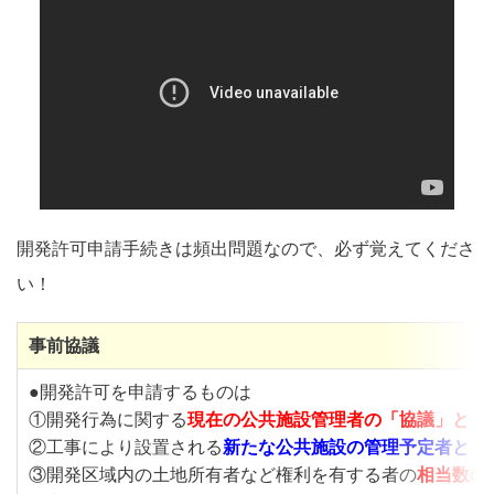
開発許可申請手続きは頻出問題なので、必ず覚えてくださ
い！
事前協議
●開発許可を申請するものは
①開発行為に関する
現在の公共施設管理者
の
「協議」
と
「
②工事により設置される
新たな公共施設の管理予定者
と
「
③開発区域内の土地所有者など権利を有する者の
相当数の