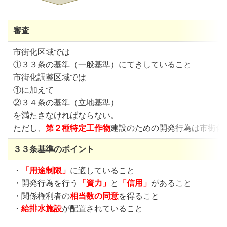
審査
市街化区域では
①３３条の基準（一般基準）にてきしていること
市街化調整区域では
①に加えて
②３４条の基準（立地基準）
を満たさなければならない。
ただし、
第２種特定工作物
建設のための開発行為は市街化
３３条基準のポイント
・
「用途制限」
に適していること
・開発行為を行う
「資力」
と
「信用」
があること
・関係権利者の
相当数の同意
を得ること
・
給排水施設
が配置されていること