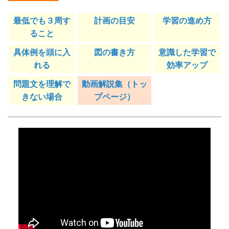
最低でも３周す
計画の目安
学習の進め方
ること
具体例を頭に入
図の書き方
意識した学習で
れる
効率アップ
問題文を理解で
動画解説集（トッ
きない場合
プページ）