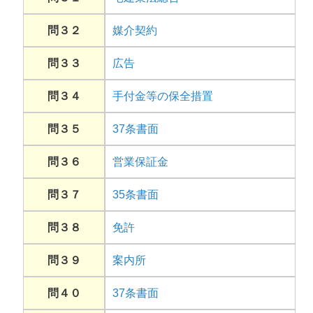
問３２
媒介契約
問３３
広告
問３４
手付金等の保全措置
問３５
37条書面
問３６
営業保証金
問３７
35条書面
問３８
免許
問３９
案内所
問４０
37条書面