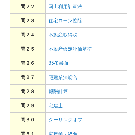
問２２
国土利用計画法
問２３
住宅ローン控除
問２４
不動産取得税
問２５
不動産鑑定評価基準
問２６
35条書面
問２７
宅建業法総合
問２８
報酬計算
問２９
宅建士
問３０
クーリングオフ
問３１
宅建業法総合