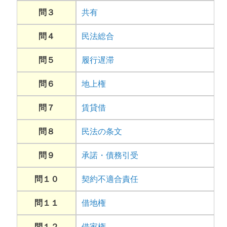
問３
共有
問４
民法総合
問５
履行遅滞
問６
地上権
問７
賃貸借
問８
民法の条文
問９
承諾・債務引受
問１０
契約不適合責任
問１１
借地権
問１２
借家権