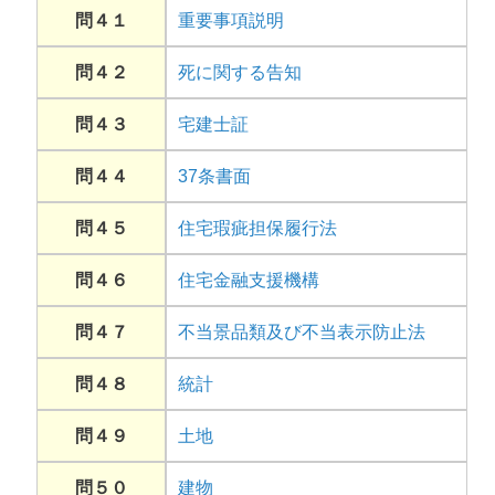
問４１
重要事項説明
問４２
死に関する告知
問４３
宅建士証
問４４
37条書面
問４５
住宅瑕疵担保履行法
問４６
住宅金融支援機構
問４７
不当景品類及び不当表示防止法
問４８
統計
問４９
土地
問５０
建物