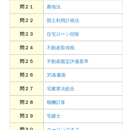
問２１
農地法
問２２
国土利用計画法
問２３
住宅ローン控除
問２４
不動産取得税
問２５
不動産鑑定評価基準
問２６
35条書面
問２７
宅建業法総合
問２８
報酬計算
問２９
宅建士
問３０
クーリングオフ