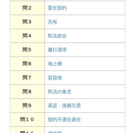
問２
委任契約
問３
共有
問４
民法総合
問５
履行遅滞
問６
地上権
問７
賃貸借
問８
民法の条文
問９
承諾・債務引受
問１０
契約不適合責任