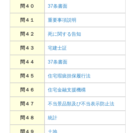
問４０
37条書面
問４１
重要事項説明
問４２
死に関する告知
問４３
宅建士証
問４４
37条書面
問４５
住宅瑕疵担保履行法
問４６
住宅金融支援機構
問４７
不当景品類及び不当表示防止法
問４８
統計
問４９
土地