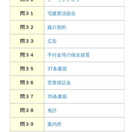
問３１
宅建業法総合
問３２
媒介契約
問３３
広告
問３４
手付金等の保全措置
問３５
37条書面
問３６
営業保証金
問３７
35条書面
問３８
免許
問３９
案内所