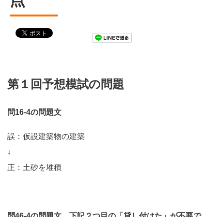
点
第１回予想模試の問題
問16-4の問題文
誤：仮設建築物の建築
↓
正：土砂を堆積
問46-4の問題文 下記２つ目の「貸し付けた」が不要で