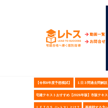
【令和8年度予想模試】
１日３問過去問解説
宅建テキストおすすめ【2026年版】市販テキ
ＬＥＴＯＳ（レトス）とは？
再挑戦する方