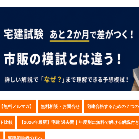
【無料メルマガ】
無料相談・お問合せ
宅建合格するための７つの
スト比較
【2026年最新】宅建 過去問｜年度別に無料で解ける解説付
へ
宅建初学者の方へ