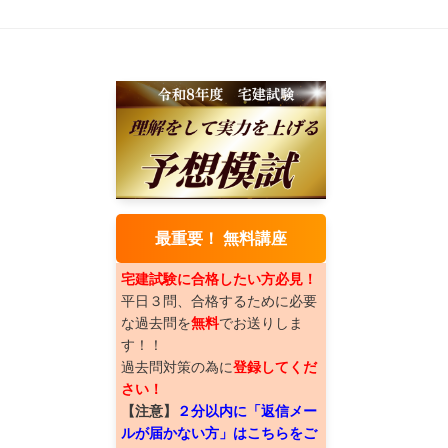
最重要！ 無料講座
宅建試験に合格したい方必見！
平日３問、合格するために必要
な過去問を
無料
でお送りしま
す！！
過去問対策の為に
登録してくだ
さい！
【注意】
２分以内に「返信メー
ルが届かない方」はこちらをご