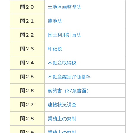
問２０
土地区画整理法
問２１
農地法
問２２
国土利用計画法
問２３
印紙税
問２４
不動産取得税
問２５
不動産鑑定評価基準
問２６
契約書（37条書面）
問２７
建物状況調査
問２８
業務上の規制
問２９
業務上の規制