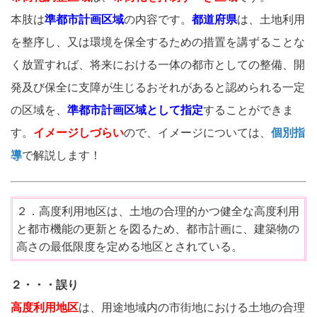
本肢は
準都市計画区域
の内容です。
都道府県
は、
土地利用
を整序し、又は環境を保全するための措置を講ずることな
く放置すれば、将来における一体の都市としての整備、開
発及び保全に支障が生じるおそれがあると認められる一定
の区域を、
準都市計画区域として指定
することができま
す。
イメージしづらい
ので、イメージ
については、
個別指
導
で解説します！
２．高度利用地区は、土地の合理的かつ健全な高度利用
と都市機能の更新とを図るため、都市計画に、建築物の
高さの最低限度を定める地区とされている。
２・・・誤り
高度利用地区
は、用途地域内の市街地における土地の合理