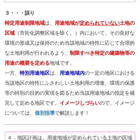
３・・・誤り
特定用途制限地域
は、
用途地域が
定められていない
土地の
区域
（市街化調整区域を除く。）内において、その良好な
環境の形成又は保持のため当該地域の特性に応じて合理的
な土地利用が行われるよう、
制限すべき特定の建築物等の
用途の概要を定める
地域です。
一方、
特別用途地区
は、
用途地域内
の一定の地区における
当該地区の特性にふさわしい土地利用の増進、環境の保護
等の特別の目的の実現を図るため当該用途地域の指定を補
完して定める地区です。
イメージしづらい
ので、イメージ
については、
個別指導
で解説します！
４．地区計画は、用途地域が定められている土地の区域