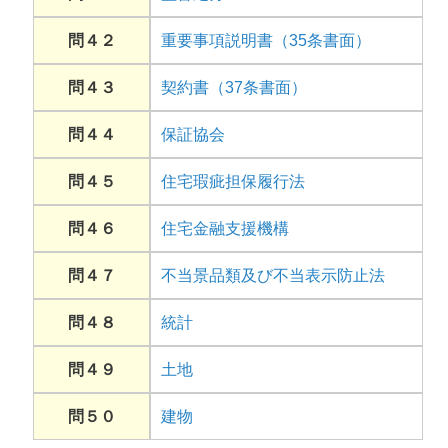
問４２
重要事項説明書（35条書面）
問４３
契約書（37条書面）
問４４
保証協会
問４５
住宅瑕疵担保履行法
問４６
住宅金融支援機構
問４７
不当景品類及び不当表示防止法
問４８
統計
問４９
土地
問５０
建物