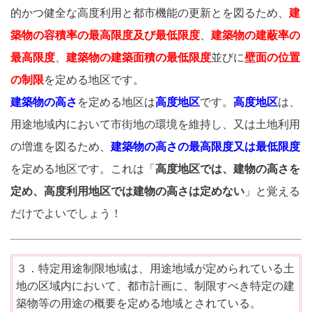
的かつ健全な高度利用と都市機能の更新とを図るため、
建
築物の容積率の最高限度及び最低限度
、
建築物の建蔽率の
最高限度
、
建築物の建築面積の最低限度
並びに
壁面の位置
の制限
を定める地区です。
建築物の高さ
を定める地区は
高度地区
です。
高度地区
は、
用途地域内において市街地の環境を維持し、又は土地利用
の増進を図るため、
建築物の高さの最高限度又は最低限度
を定める地区です。これは「
高度地区では、建物の高さを
定め、高度利用地区では建物の高さは定めない
」と覚える
だけでよいでしょう！
３．特定用途制限地域は、用途地域が定められている土
地の区域内において、都市計画に、制限すべき特定の建
築物等の用途の概要を定める地域とされている。