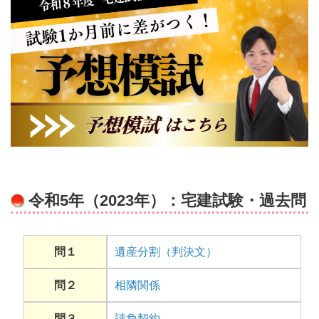
令和5年（2023年）：宅建試験・過去問
問１
遺産分割（判決文）
問２
相隣関係
問３
請負契約