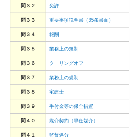
問３２
免許
問３３
重要事項説明書（35条書面）
問３４
報酬
問３５
業務上の規制
問３６
クーリングオフ
問３７
業務上の規制
問３８
宅建士
問３９
手付金等の保全措置
問４０
媒介契約（専任媒介）
問４１
監督処分