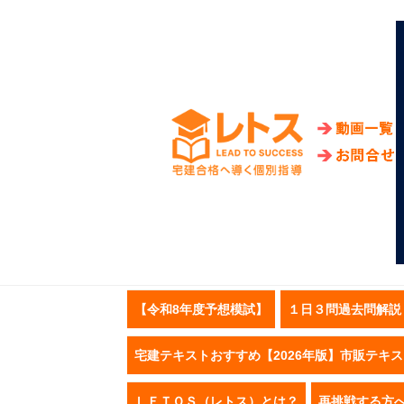
【令和8年度予想模試】
１日３問過去問解説
宅建テキストおすすめ【2026年版】市販テキ
ＬＥＴＯＳ（レトス）とは？
再挑戦する方