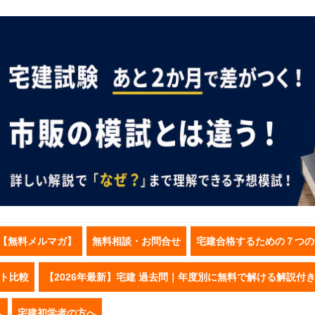
【無料メルマガ】
無料相談・お問合せ
宅建合格するための７つの
スト比較
【2026年最新】宅建 過去問｜年度別に無料で解ける解説付
へ
宅建初学者の方へ