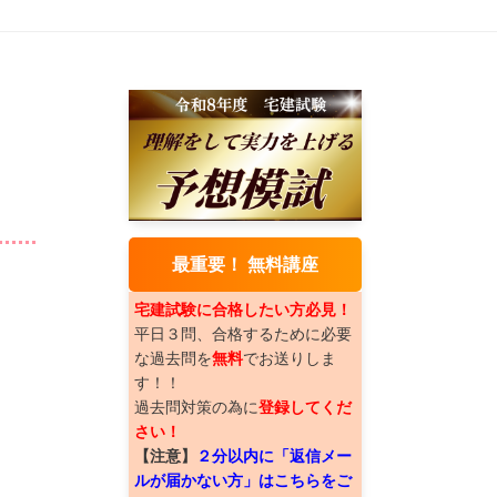
最重要！ 無料講座
宅建試験に合格したい方必見！
平日３問、合格するために必要
な過去問を
無料
でお送りしま
す！！
過去問対策の為に
登録してくだ
さい！
【注意】
２分以内に「返信メー
ルが届かない方」はこちらをご