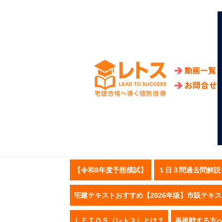
【令和8年度予想模試】
１日３問過去問解説
宅建テキストおすすめ【2026年版】市販テキ
ＬＥＴＯＳ（レトス）とは？
再挑戦する方