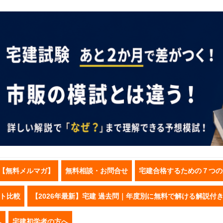
【無料メルマガ】
無料相談・お問合せ
宅建合格するための７つの
スト比較
【2026年最新】宅建 過去問｜年度別に無料で解ける解説付
へ
宅建初学者の方へ