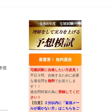
最重要！ 無料講座
求償
宅建試験に合格したい方必見！
平日３問、合格するために必要
な過去問を
無料
でお送りしま
す！！
過去問対策の為に
登録してくだ
さい！
【注意】
２分以内に「返信メー
ルが届かない方」はこちらをご