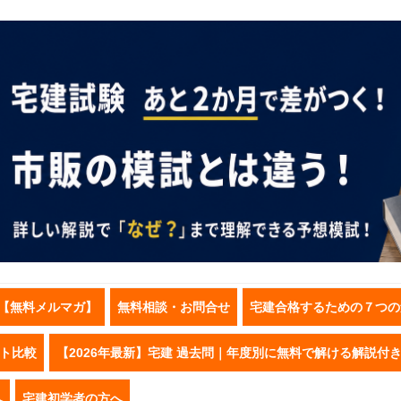
【無料メルマガ】
無料相談・お問合せ
宅建合格するための７つの
スト比較
【2026年最新】宅建 過去問｜年度別に無料で解ける解説付
へ
宅建初学者の方へ