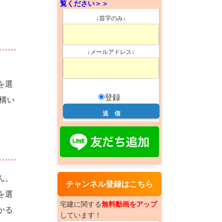
覧ください＞＞
↓苗字のみ↓
↓メールアドレス↓
を選
登録
構い
ん。
チャンネル登録はこちら
を選
宅建に関する
無料動画をアップ
かる
しています！