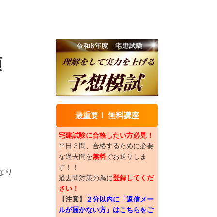
項
最重要！ 無料講座
宅建試験に合格したい方必見！
平日３問、合格するために必要
な過去問を
無料
でお送りしま
す！！
なり
過去問対策の為に
登録してくだ
さい！
【注意】
２分以内に「返信メー
ルが届かない方」はこちらをご