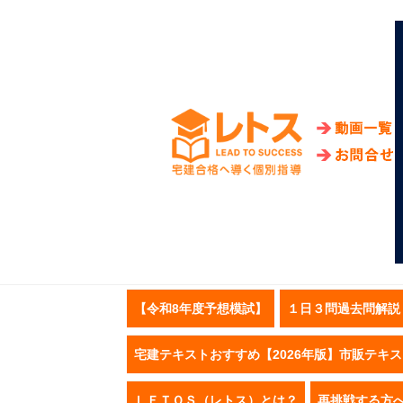
【令和8年度予想模試】
１日３問過去問解説
宅建テキストおすすめ【2026年版】市販テキ
ＬＥＴＯＳ（レトス）とは？
再挑戦する方