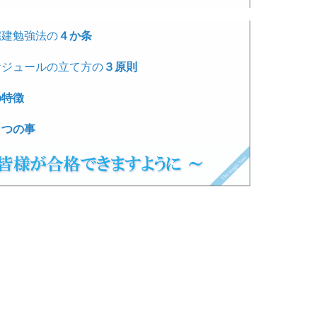
宅建勉強法の
４か条
ケジュールの立て方の
３原則
の特徴
２つの事