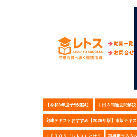
【令和8年度予想模試】
１日３問過去問解説
宅建テキストおすすめ【2026年版】市販テキ
ＬＥＴＯＳ（レトス）とは？
再挑戦する方