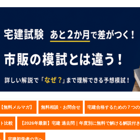
【無料メルマガ】
無料相談・お問合せ
宅建合格するための７つの
スト比較
【2026年最新】宅建 過去問｜年度別に無料で解ける解説付
へ
宅建初学者の方へ