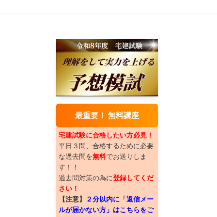
最重要！ 無料講座
宅建試験に合格したい方必見！
平日３問、合格するために必要
な過去問を
無料
でお送りしま
す！！
過去問対策の為に
登録してくだ
さい！
【注意】
２分以内に「返信メー
ルが届かない方」はこちらをご