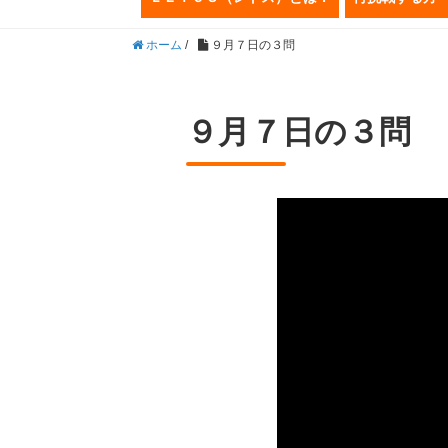
ホーム
/
９月７日の３問
９月７日の３問