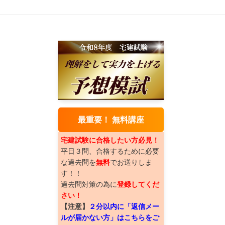
最重要！ 無料講座
宅建試験に合格したい方必見！
平日３問、合格するために必要
な過去問を
無料
でお送りしま
す！！
過去問対策の為に
登録してくだ
さい！
【注意】
２分以内に「返信メー
ルが届かない方」はこちらをご