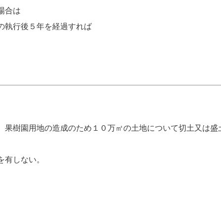
場合は
の執行後５年を経過すれば
、果樹園用地の造成のため１０万㎡の土地について切土又は盛
を有しない。