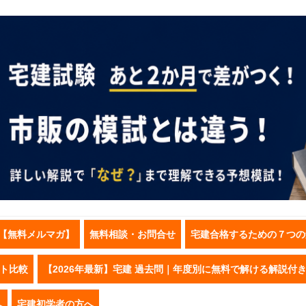
【無料メルマガ】
無料相談・お問合せ
宅建合格するための７つの
スト比較
【2026年最新】宅建 過去問｜年度別に無料で解ける解説付
へ
宅建初学者の方へ