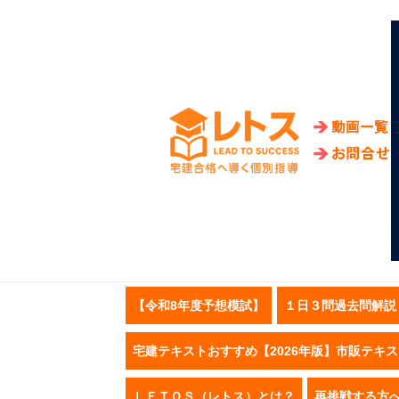
【令和8年度予想模試】
１日３問過去問解説
宅建テキストおすすめ【2026年版】市販テキ
ＬＥＴＯＳ（レトス）とは？
再挑戦する方