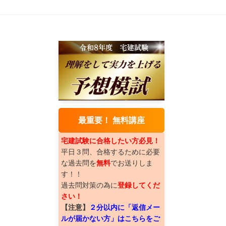
最重要！ 無料講座
宅建試験に合格したい方必見！
平日３問、合格するために必要
な過去問を
無料
でお送りしま
す！！
過去問対策の為に
登録してくだ
さい！
【注意】
２分以内に「返信メー
ルが届かない方」はこちらをご