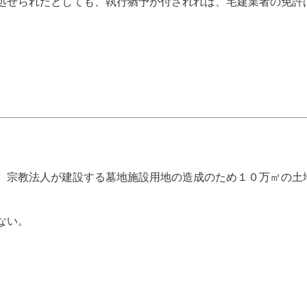
処せられたとしても、執行猶予が付されれば、宅建業者の免許
、宗教法人が建設する墓地施設用地の造成のため１０万㎡の土
ない。