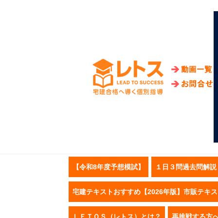
【令和8年度予想模試】
１日３問過去問解説
宅建テキストおすすめ【2026年版】市販テキ
ＬＥＴＯＳ（レトス）とは？
再挑戦する方