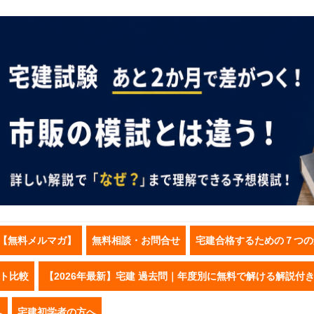
【無料メルマガ】
無料相談・お問合せ
宅建合格するための７つの
スト比較
【2026年最新】宅建 過去問｜年度別に無料で解ける解説付
へ
宅建初学者の方へ