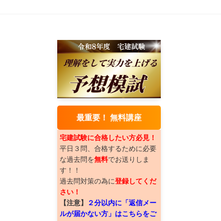
最重要！ 無料講座
宅建試験に合格したい方必見！
平日３問、合格するために必要
な過去問を
無料
でお送りしま
す！！
過去問対策の為に
登録してくだ
さい！
【注意】
２分以内に「返信メー
ルが届かない方」はこちらをご