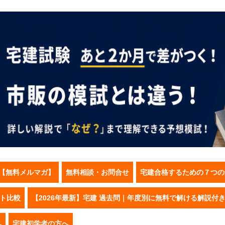
【無料メルマガ】
無料相談・お問合せ
宅建合格するための７つの
スト比較
【2026年最新】宅建 過去問｜年度別に無料で解ける解説付
へ
宅建初学者の方へ