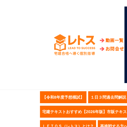
【令和8年度予想模試】
１日３問過去問解説
宅建テキストおすすめ【2026年版】市販テキ
ＬＥＴＯＳ（レトス）とは？
再挑戦する方