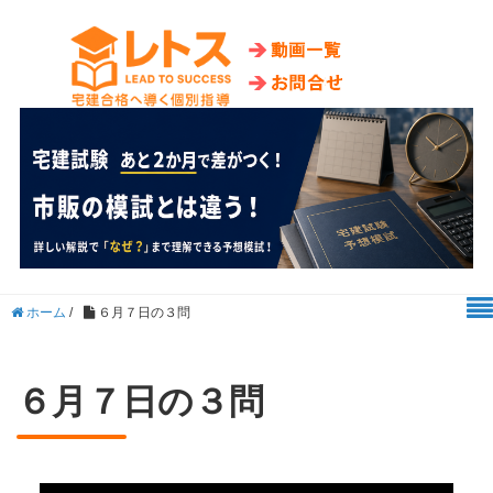
ホーム
/
６月７日の３問
６月７日の３問