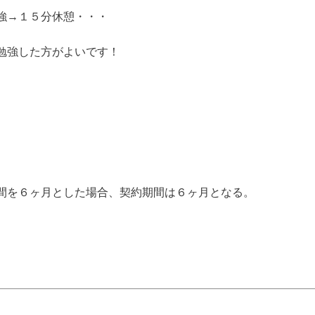
強→１５分休憩・・・
勉強した方がよいです！
間を６ヶ月とした場合、契約期間は６ヶ月となる。