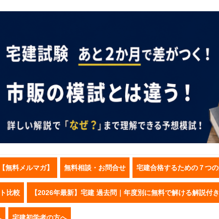
【無料メルマガ】
無料相談・お問合せ
宅建合格するための７つの
スト比較
【2026年最新】宅建 過去問｜年度別に無料で解ける解説付
へ
宅建初学者の方へ