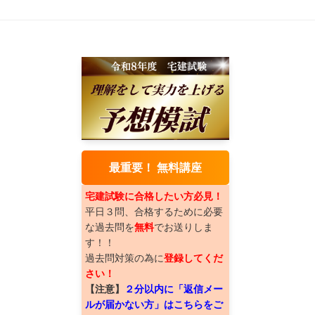
最重要！ 無料講座
宅建試験に合格したい方必見！
平日３問、合格するために必要
な過去問を
無料
でお送りしま
す！！
過去問対策の為に
登録してくだ
さい！
【注意】
２分以内に「返信メー
ルが届かない方」はこちらをご