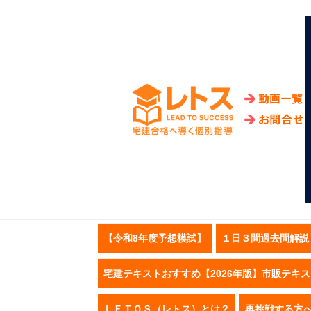
【令和8年度予想模試】
１日３問過去問解説
宅建テキストおすすめ【2026年版】市販テキ
ＬＥＴＯＳ（レトス）とは？
再挑戦する方