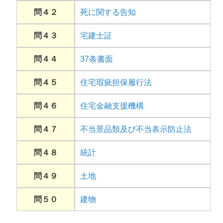
問４２
死に関する告知
問４３
宅建士証
問４４
37条書面
問４５
住宅瑕疵担保履行法
問４６
住宅金融支援機構
問４７
不当景品類及び不当表示防止法
問４８
統計
問４９
土地
問５０
建物