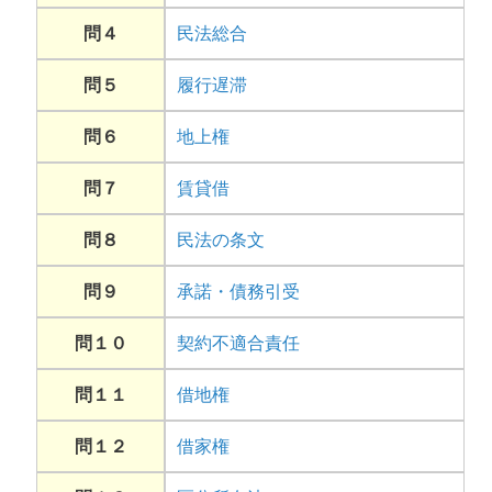
問４
民法総合
問５
履行遅滞
問６
地上権
問７
賃貸借
問８
民法の条文
問９
承諾・債務引受
問１０
契約不適合責任
問１１
借地権
問１２
借家権