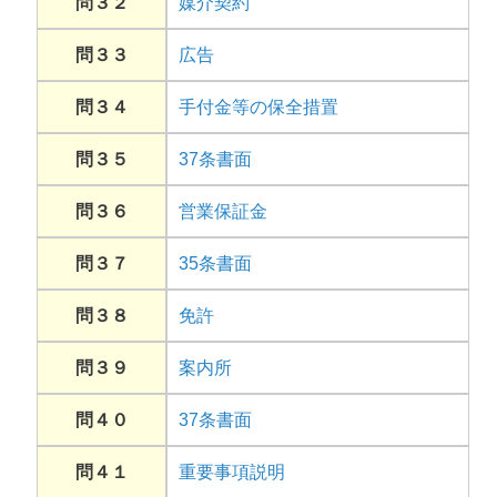
問３２
媒介契約
問３３
広告
問３４
手付金等の保全措置
問３５
37条書面
問３６
営業保証金
問３７
35条書面
問３８
免許
問３９
案内所
問４０
37条書面
問４１
重要事項説明