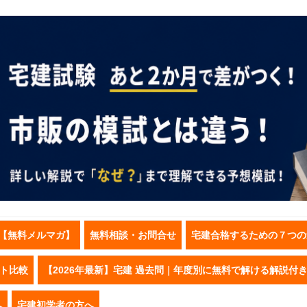
【無料メルマガ】
無料相談・お問合せ
宅建合格するための７つの
スト比較
【2026年最新】宅建 過去問｜年度別に無料で解ける解説付
へ
宅建初学者の方へ