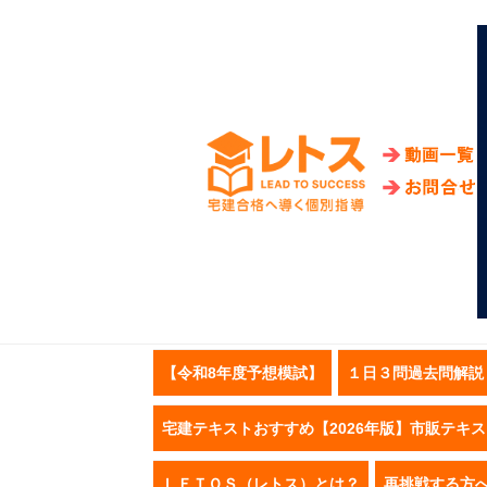
【令和8年度予想模試】
１日３問過去問解説
宅建テキストおすすめ【2026年版】市販テキ
ＬＥＴＯＳ（レトス）とは？
再挑戦する方