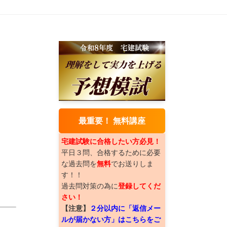
最重要！ 無料講座
。
宅建試験に合格したい方必見！
平日３問、合格するために必要
な過去問を
無料
でお送りしま
す！！
過去問対策の為に
登録してくだ
さい！
【注意】
２分以内に「返信メー
ルが届かない方」はこちらをご